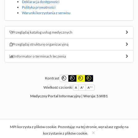
Deklaracja dostępności
Polityka prywatności
Warunki korzystania z serwisu
Przeglądaj katalog usług medycznych
Przeglądaj strukturę organizacyjną
Informator o terminach leczenia
Kontrast
A
A
A
A
Wielkość czcionki
+
++
A
A
A
Medyczny Portal Informacyjny
|
Wersja: 5.WB1
MPI korzysta z plików cookie. Pozostając na tej stronie, wyrażasz zgodę na
×
korzystanie z plików cookie.