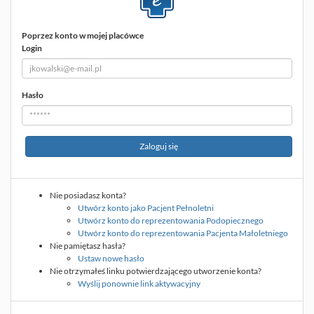
Poprzez konto w mojej placówce
Login
Hasło
Zaloguj się
poprzez konto w mojej placówce
Nie posiadasz konta?
Utwórz konto jako Pacjent Pełnoletni
Utwórz konto do reprezentowania Podopiecznego
Utwórz konto do reprezentowania Pacjenta Małoletniego
Nie pamiętasz hasła?
Ustaw nowe hasło
Nie otrzymałeś linku potwierdzającego utworzenie konta?
Wyślij ponownie link aktywacyjny