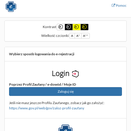
Pomoc
Kontrast
A
A
A
A
Wielkość czcionki
+
++
A
A
A
Wybierz sposób logowania do e-rejestracji
Poprzez Profil Zaufany / e-dowód / Moje ID
Zaloguj się
przez profil zaufany
Jeśli nie masz jeszcze Profilu Zaufanego, zobacz jak go założyć:
https://www.gov.pl/web/gov/zaloz-profil-zaufany